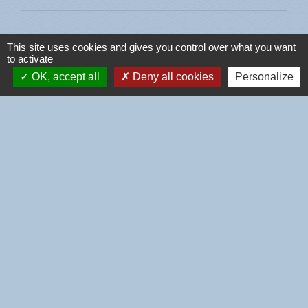
This site uses cookies and gives you control over what you want
to activate
Contacts
OK, accept all
Deny all cookies
Personalize
Commune de l'Île-Tudy
4 rue de la Mairie
29980 Île-Tudy - FRANCE
+33 2 98 56 42 57
Liens
CCPBS
Région Bretagne