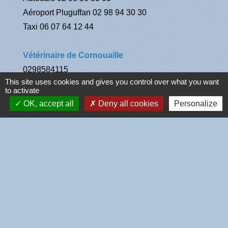
Aéroport Pluguffan 02 98 94 30 30
Taxi 06 07 64 12 44
Vétérinaire de Cornouaille
0298584115
This site uses cookies and gives you control over what you want
4 rue des Camélias
to activate
29120 Combrit
OK, accept all
Deny all cookies
Personalize
Contacts
Commune de l'Île-Tudy
4 rue de la Mairie