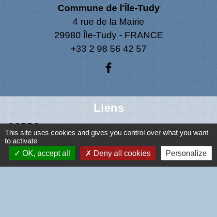
Commune de l'Île-Tudy
4 rue de la Mairie
29980 Île-Tudy - FRANCE
+33 2 98 56 42 57
Liens
CCPBS
This site uses cookies and gives you control over what you want
Région Bretagne
to activate
Conseil Départemental
OK, accept all
Deny all cookies
Personalize
Préfecture du Finistère
Mentions légales
-
Politique de confidentialité
-
Accessibilité
-
Plan du site
-