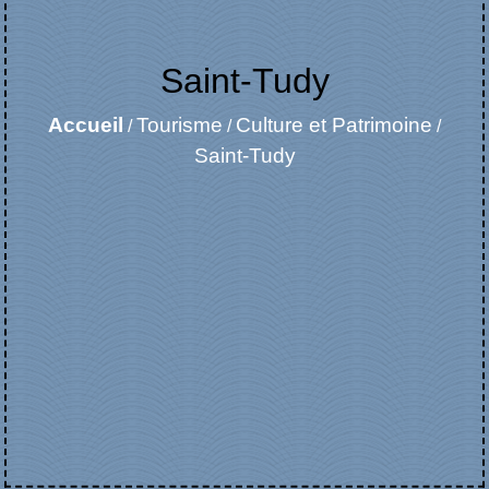
Saint-Tudy
Accueil
Tourisme
Culture et Patrimoine
/
/
/
Saint-Tudy