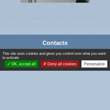
Contacts
Commune de l'Île-Tudy
This site uses cookies and gives you control over what you want
to activate
4 rue de la Mairie
OK, accept all
Deny all cookies
Personalize
29980 Île-Tudy - FRANCE
+33 2 98 56 42 57
Liens