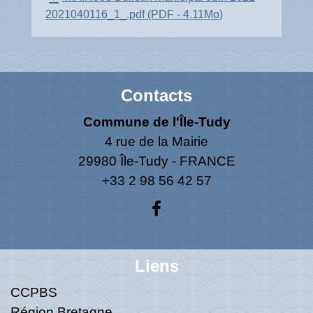
2021040116_1_.pdf (PDF - 4.11Mo)
Contacts
Commune de l'Île-Tudy
4 rue de la Mairie
29980 Île-Tudy - FRANCE
+33 2 98 56 42 57
Liens
CCPBS
Région Bretagne