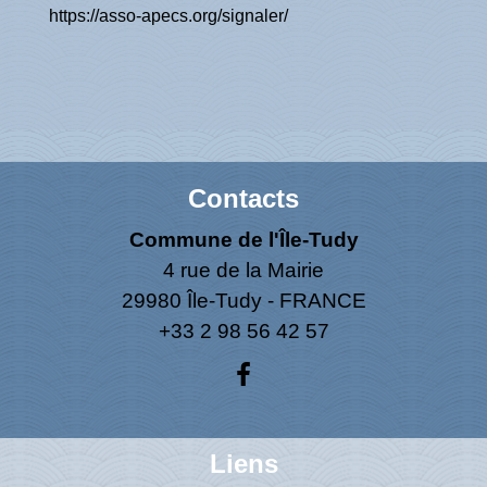
https://asso-apecs.org/signaler/
Contacts
Commune de l'Île-Tudy
4 rue de la Mairie
29980 Île-Tudy - FRANCE
+33 2 98 56 42 57
Liens