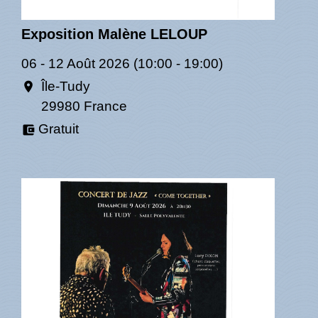
Exposition Malène LELOUP
06 - 12 Août 2026 (10:00 - 19:00)
Île-Tudy
location_on
29980 France
Gratuit
account_balance_wallet