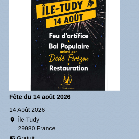
Fête du 14 août 2026
14 Août 2026
Île-Tudy
location_on
29980 France
Gratuit
account_balance_wallet