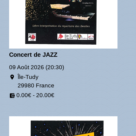
Concert de JAZZ
09 Août 2026 (20:30)
Île-Tudy
location_on
29980 France
0.00€ - 20.00€
account_balance_wallet