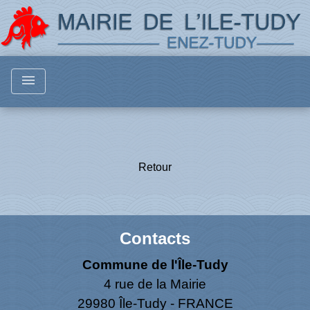
menu
Retour
Contacts
Commune de l'Île-Tudy
4 rue de la Mairie
29980 Île-Tudy - FRANCE