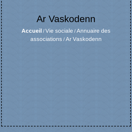
Ar Vaskodenn
Accueil
Vie sociale
Annuaire des
/
/
associations
Ar Vaskodenn
/