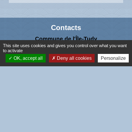
Contacts
Commune de l'Île-Tudy
This site uses cookies and gives you control over what you want
4 rue de la Mairie
to activate
29980 Île-Tudy - FRANCE
OK, accept all
Deny all cookies
Personalize
+33 2 98 56 42 57
Liens
CCPBS
Région Bretagne
Conseil Départemental