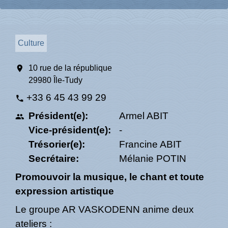
Culture
location_on
10 rue de la république
29980 Île-Tudy
+33 6 45 43 99 29
phone
Président(e):
Armel ABIT
people
Vice-président(e):
-
Trésorier(e):
Francine ABIT
Secrétaire:
Mélanie POTIN
Promouvoir la musique, le chant et toute
expression artistique
Le groupe AR VASKODENN anime deux
ateliers :