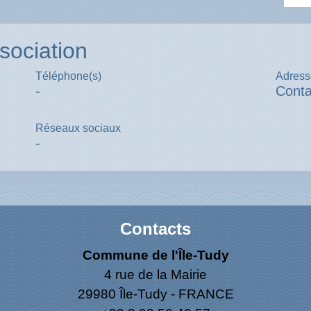
sociation
Téléphone(s)
Adress
-
Conta
Réseaux sociaux
-
Contacts
Commune de l'Île-Tudy
4 rue de la Mairie
29980 Île-Tudy - FRANCE