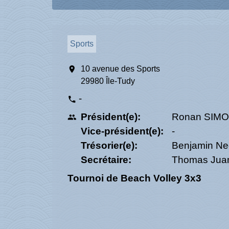
Sports
location_on
10 avenue des Sports
29980 Île-Tudy
-
phone
Président(e):
Ronan SIM
people
Vice-président(e):
-
Trésorier(e):
Benjamin Ned
Secrétaire:
Thomas Juan,
Tournoi de Beach Volley 3x3