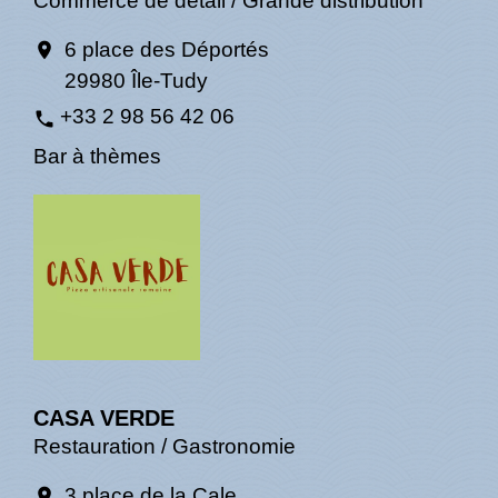
Commerce de détail / Grande distribution
6 place des Déportés
location_on
29980 Île-Tudy
+33 2 98 56 42 06
phone
Bar à thèmes
CASA VERDE
Restauration / Gastronomie
3 place de la Cale
location_on