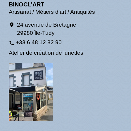
BINOCL'ART
Artisanat / Métiers d’art / Antiquités
24 avenue de Bretagne
location_on
29980 Île-Tudy
+33 6 48 12 82 90
phone
Atelier de création de lunettes