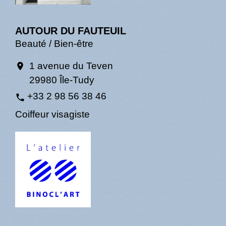
AUTOUR DU FAUTEUIL
Beauté / Bien-être
1 avenue du Teven
location_on
29980 Île-Tudy
+33 2 98 56 38 46
phone
Coiffeur visagiste