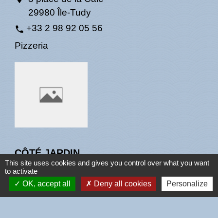
29980 Île-Tudy
+33 2 98 92 05 56
phone
Pizzeria
CÔTÉ JARDIN
This site uses cookies and gives you control over what you want
Commerce de détail / Grande distribution
to activate
OK, accept all
Deny all cookies
Personalize
1 rue de la coopérative
location_on
29980 Île-Tudy
+33 6 41 87 37 30
phone